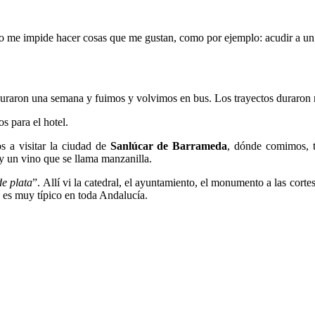
no me impide hacer cosas que me gustan, como por ejemplo: acudir a un c
s duraron una semana y fuimos y volvimos en bus. Los trayectos duraro
s para el hotel.
s a visitar la ciudad de
Sanlúcar de Barrameda
, dónde comimos, t
y un vino que se llama manzanilla.
de plata
”. Allí vi la catedral, el ayuntamiento, el monumento a las corte
e es muy típico en toda Andalucía.