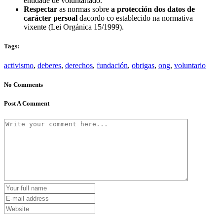
entidade de voluntariado.
Respectar
as normas sobre
a protección dos datos de
carácter persoal
dacordo co establecido na normativa
vixente (Lei Orgánica 15/1999).
Tags:
activismo
,
deberes
,
derechos
,
fundación
,
obrigas
,
ong
,
voluntario
No Comments
Post A Comment