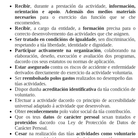
Recibir
, durante a prestación da actividade,
información,
orientación e apoio
.
Ademáis dos medios materiais
necesarios
para o exercicio das función que se che
encomenden.
Recibir
, a cargo da entidade, a
formación
precisa para o
correcto desenvolvemento das actividades que che asignen.
Ser tratado en condicións de igualdade
, sen discriminación,
respetando a túa liberdade, identidade e dignidade.
Participar activamente na organización
, colaborando na
elaboración, deseño, execución e avaliación dos programas,
dacordo cos seus estatutos ou normas de aplicación.
Estar asegurado
contra os riscos de accidente e enfermidade
derivados directamente do exercicio da actividade voluntaria.
Ser
reembolsado
polos gastos
realizados no desempeño das
túas actividades.
Dispor dunha
acreditación identificativa
da túa condición de
voluntario.
Efectuar a actividade dacordo co principio de accesibilidade
universal adaptado á actividade que desenvolvan.
Obter
recoñecemento
polo valor social da túa contribución.
Que os teus
datos
de
carácter persoal
sexan tratados e
protexidos
dacordo coa Ley de Protección de Datos de
Carácter Persoal.
Cesar
na realización das túas
actividades
como voluntario