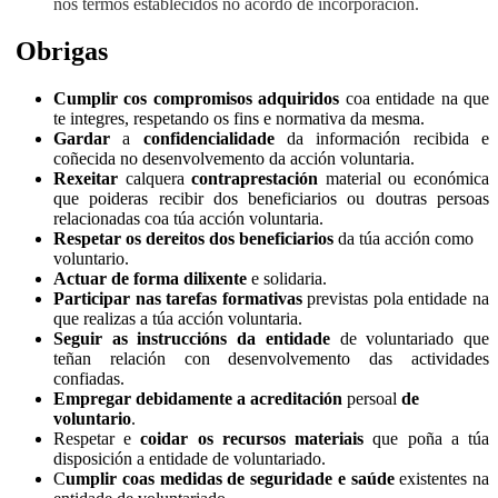
nos termos establecidos no acordo de incorporación.
Obrigas
Cumplir cos compromisos adquiridos
coa entidade na que
te integres, respetando os fins e normativa da mesma.
Gardar
a
confidencialidade
da información recibida e
coñecida no desenvolvemento da acción voluntaria.
Rexeitar
calquera
contraprestación
material ou económica
que poideras recibir dos beneficiarios ou doutras persoas
relacionadas coa túa acción voluntaria.
Respetar os dereitos dos beneficiarios
da túa acción como
voluntario.
Actuar de forma dilixente
e solidaria.
Participar nas tarefas formativas
previstas pola entidade na
que realizas a túa acción voluntaria.
Seguir as instruccións da entidade
de voluntariado que
teñan relación con desenvolvemento das actividades
confiadas.
Empregar debidamente a acreditación
persoal
de
voluntario
.
Respetar e
coidar os recursos materiais
que poña a túa
disposición a entidade de voluntariado.
C
umplir coas medidas de seguridade e saúde
existentes na