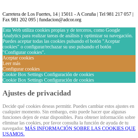
Carretera de Los Fuertes, 14 | 15011 - A Coruña | Tel 981 217 057 |
Fax 981 202 095 | fundacion@adcor.org
Esta Web utiliza cookies propias y de terceros, como Google
Analytics para realizar tareas de análisis y optimizar su navegación.
Puedes aceptar todas las cookies pulsando el botón "Aceptar
cookies" o configurar/rechazar su uso pulsando el botón
"Configurar cookies".
Aceptar cookies
Leer más
Configurar cookies
Cookie Box Settings
Configuración de cookies
Cookie Box Settings
Configuración de cookies
Ajustes de privacidad
Decide qué cookies deseas permitir. Puedes cambiar estos ajustes en
cualquier momento. Sin embargo, esto puede hacer que algunas
funciones dejen de estar disponibles. Para obtener información sobre
eliminar las cookies, por favor consulta la función de ayuda de tu
navegador.
MÁS INFORMACIÓN SOBRE LAS COOKIES QUE
USAMOS.